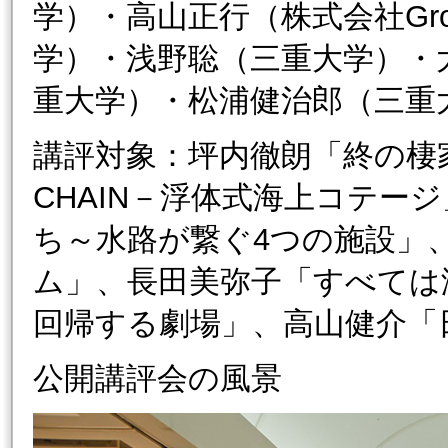
学）・高山正行（株式会社Grou
学）・浅野聡（三重大学）・
重大学）・松浦健治郎（三重
講評対象：坪内徹朗「終の棲家
CHAIN－浮体式海上コテー
ち～水路が繋ぐ4つの施設」
ム」、長田美弥子「すべては
回帰する劇場」、高山健介「
公開講評会の風景