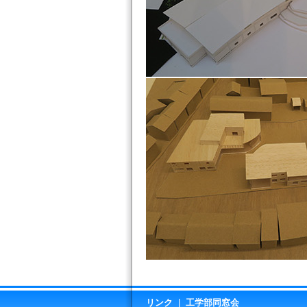
リンク
|
工学部同窓会